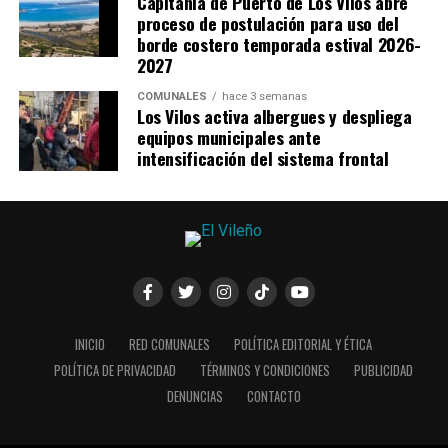
Capitanía de Puerto de Los Vilos abre
proceso de postulación para uso del
borde costero temporada estival 2026-
2027
COMUNALES
hace 3 semanas
Los Vilos activa albergues y despliega
equipos municipales ante
intensificación del sistema frontal
INICIO
RED COMUNALES
POLÍTICA EDITORIAL Y ÉTICA
POLÍTICA DE PRIVACIDAD
TÉRMINOS Y CONDICIONES
PUBLICIDAD
DENUNCIAS
CONTACTO