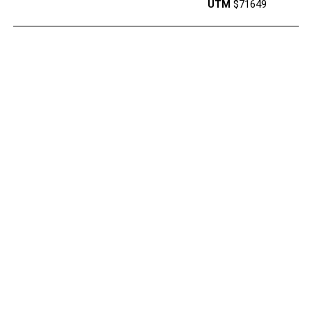
UTM
$71649