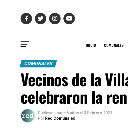
INICIO
COMUNALES
COMUNALES
Vecinos de la Vil
celebraron la ren
Publicado
hace 6 años
el
3 Febrero 2021
Por
Red Comunales