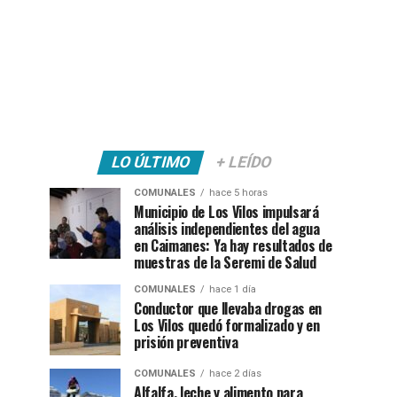
LO ÚLTIMO
+ LEÍDO
COMUNALES
hace 5 horas
Municipio de Los Vilos impulsará
análisis independientes del agua
en Caimanes: Ya hay resultados de
muestras de la Seremi de Salud
COMUNALES
hace 1 día
Conductor que llevaba drogas en
Los Vilos quedó formalizado y en
prisión preventiva
COMUNALES
hace 2 días
Alfalfa, leche y alimento para