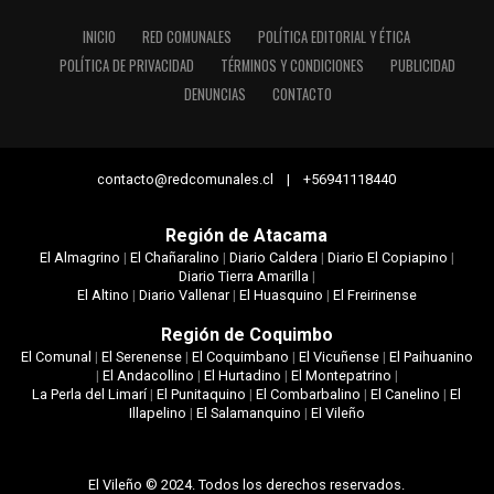
INICIO
RED COMUNALES
POLÍTICA EDITORIAL Y ÉTICA
POLÍTICA DE PRIVACIDAD
TÉRMINOS Y CONDICIONES
PUBLICIDAD
DENUNCIAS
CONTACTO
contacto@redcomunales.cl | +56941118440
Región de Atacama
El Almagrino
|
El Chañaralino
|
Diario Caldera
|
Diario El Copiapino
|
Diario Tierra Amarilla
|
El Altino
|
Diario Vallenar
|
El Huasquino
|
El Freirinense
Región de Coquimbo
El Comunal
|
El Serenense
|
El Coquimbano
|
El Vicuñense
|
El Paihuanino
|
El Andacollino
|
El Hurtadino
|
El Montepatrino
|
La Perla del Limarí
|
El Punitaquino
|
El Combarbalino
|
El Canelino
|
El
Illapelino
|
El Salamanquino
|
El Vileño
El Vileño © 2024. Todos los derechos reservados.