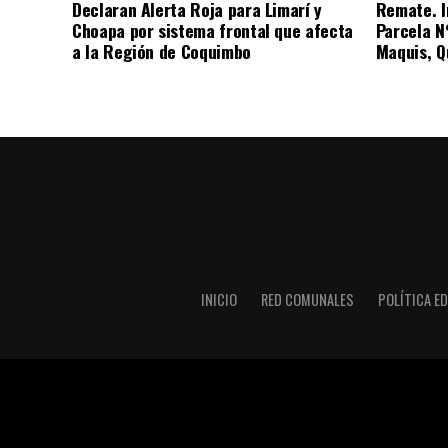
Declaran Alerta Roja para Limarí y
Remate. I
Choapa por sistema frontal que afecta
Parcela N
a la Región de Coquimbo
Maquis, Qu
INICIO
RED COMUNALES
POLÍTICA ED