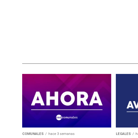
COMUNALES
hace 3 semanas
LEGALES
h