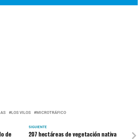
GAS
LOS VILOS
MICROTRÁFICO
SIGUIENTE
do de
207 hectáreas de vegetación nativa