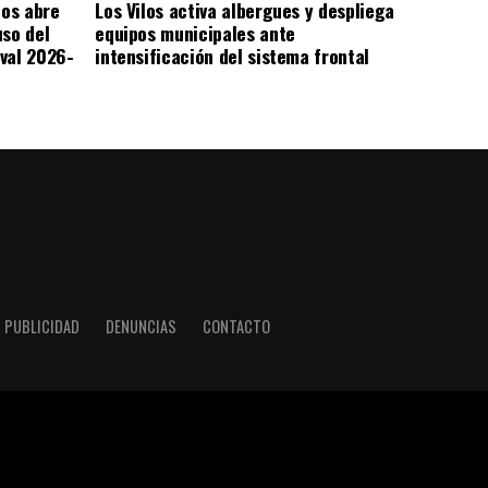
los abre
Los Vilos activa albergues y despliega
uso del
equipos municipales ante
val 2026-
intensificación del sistema frontal
PUBLICIDAD
DENUNCIAS
CONTACTO