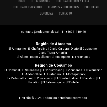
INICIO
RED COMUNALES
POLÍTICA EDITORIAL Y ÉTICA
POLÍTICA DE PRIVACIDAD
TÉRMINOS Y CONDICIONES
PUBLICIDAD
DENUNCIAS
CONTACTO
contacto@redcomunales.cl | +56941118440
Región de Atacama
El Almagrino
|
El Chañaralino
|
Diario Caldera
|
Diario El Copiapino
|
Diario Tierra Amarilla
|
El Altino
|
Diario Vallenar
|
El Huasquino
|
El Freirinense
Región de Coquimbo
El Comunal
|
El Serenense
|
El Coquimbano
|
El Vicuñense
|
El Paihuanino
|
El Andacollino
|
El Hurtadino
|
El Montepatrino
|
La Perla del Limarí
|
El Punitaquino
|
El Combarbalino
|
El Canelino
|
El
Illapelino
|
El Salamanquino
|
El Vileño
El Vileño © 2024. Todos los derechos reservados.