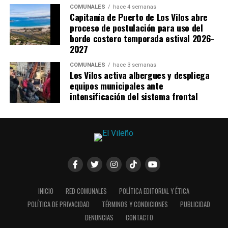
COMUNALES
hace 4 semanas
Capitanía de Puerto de Los Vilos abre
proceso de postulación para uso del
borde costero temporada estival 2026-
2027
COMUNALES
hace 3 semanas
Los Vilos activa albergues y despliega
equipos municipales ante
intensificación del sistema frontal
INICIO
RED COMUNALES
POLÍTICA EDITORIAL Y ÉTICA
POLÍTICA DE PRIVACIDAD
TÉRMINOS Y CONDICIONES
PUBLICIDAD
DENUNCIAS
CONTACTO