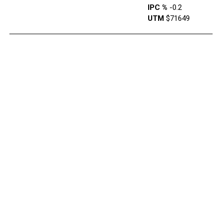
IPC %
-0.2
UTM
$71649