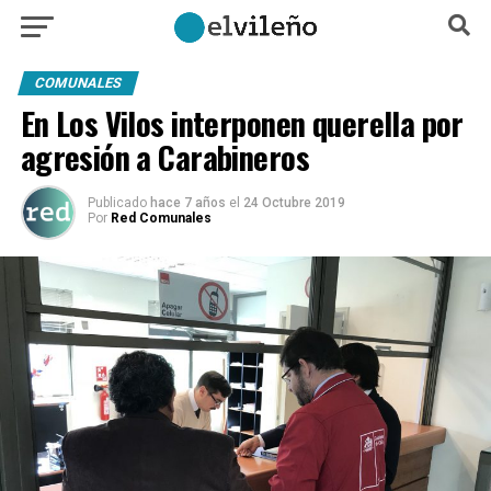
COMUNALES
En Los Vilos interponen querella por
agresión a Carabineros
Publicado
hace 7 años
el
24 Octubre 2019
Por
Red Comunales