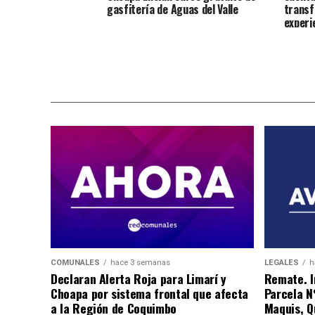
gasfitería de Aguas del Valle
transf
experi
COMUNALES
hace 3 semanas
LEGALES
h
Declaran Alerta Roja para Limarí y
Remate. I
Choapa por sistema frontal que afecta
Parcela N
a la Región de Coquimbo
Maquis, Qu