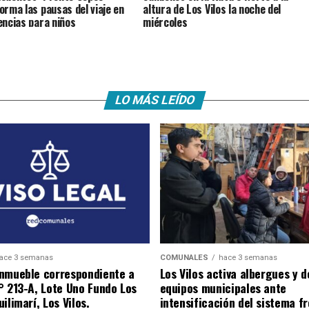
orma las pausas del viaje en
altura de Los Vilos la noche del
encias para niños
miércoles
LO MÁS LEÍDO
ace 3 semanas
COMUNALES
hace 3 semanas
nmueble correspondiente a
Los Vilos activa albergues y 
° 213-A, Lote Uno Fundo Los
equipos municipales ante
ilimarí, Los Vilos.
intensificación del sistema fr