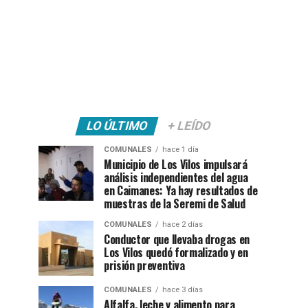
LO ÚLTIMO
+ LEÍDO
COMUNALES
hace 1 día
Municipio de Los Vilos impulsará
análisis independientes del agua
en Caimanes: Ya hay resultados de
muestras de la Seremi de Salud
COMUNALES
hace 2 días
Conductor que llevaba drogas en
Los Vilos quedó formalizado y en
prisión preventiva
COMUNALES
hace 3 días
Alfalfa, leche y alimento para