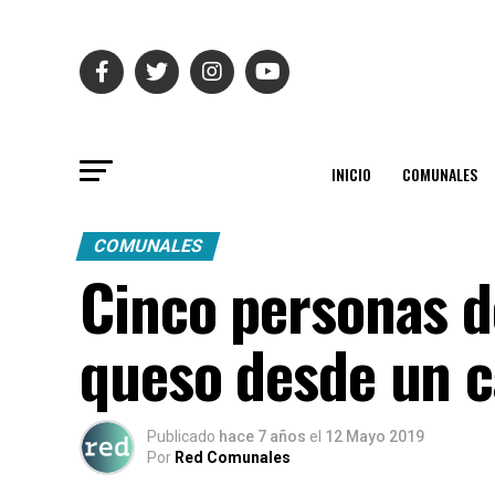
INICIO
COMUNALES
COMUNALES
Cinco personas d
queso desde un c
Publicado
hace 7 años
el
12 Mayo 2019
Por
Red Comunales