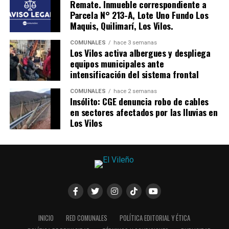
Remate. Inmueble correspondiente a
Parcela N° 213-A, Lote Uno Fundo Los
Maquis, Quilimarí, Los Vilos.
COMUNALES
hace 3 semanas
Los Vilos activa albergues y despliega
equipos municipales ante
intensificación del sistema frontal
COMUNALES
hace 2 semanas
Insólito: CGE denuncia robo de cables
en sectores afectados por las lluvias en
Los Vilos
INICIO
RED COMUNALES
POLÍTICA EDITORIAL Y ÉTICA