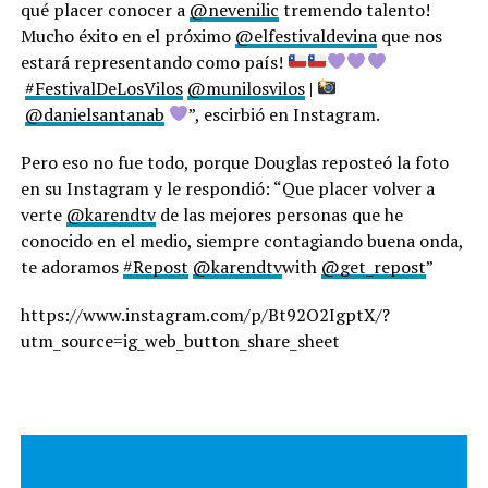
qué placer conocer a
@nevenilic
tremendo talento!
Mucho éxito en el próximo
@elfestivaldevina
que nos
estará representando como país!
#FestivalDeLosVilos
@munilosvilos
|
@danielsantanab
”, escirbió en Instagram.
Pero eso no fue todo, porque Douglas reposteó la foto
en su Instagram y le respondió: “Que placer volver a
verte
@karendtv
de las mejores personas que he
conocido en el medio, siempre contagiando buena onda,
te adoramos
#Repost
@karendtv
with
@get_repost
”
https://www.instagram.com/p/Bt92O2IgptX/?
utm_source=ig_web_button_share_sheet