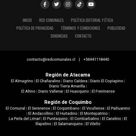
INICIO
RED COMUNALES
POLÍTICA EDITORIAL Y ÉTICA
POLÍTICA DE PRIVACIDAD
TÉRMINOS Y CONDICIONES
PUBLICIDAD
DENUNCIAS
CONTACTO
contacto@redcomunales.cl | +56941118440
Región de Atacama
El Almagrino
|
El Chañaralino
|
Diario Caldera
|
Diario El Copiapino
|
Diario Tierra Amarilla
|
El Altino
|
Diario Vallenar
|
El Huasquino
|
El Freirinense
Región de Coquimbo
El Comunal
|
El Serenense
|
El Coquimbano
|
El Vicuñense
|
El Paihuanino
|
El Andacollino
|
El Hurtadino
|
El Montepatrino
|
La Perla del Limarí
|
El Punitaquino
|
El Combarbalino
|
El Canelino
|
El
Illapelino
|
El Salamanquino
|
El Vileño