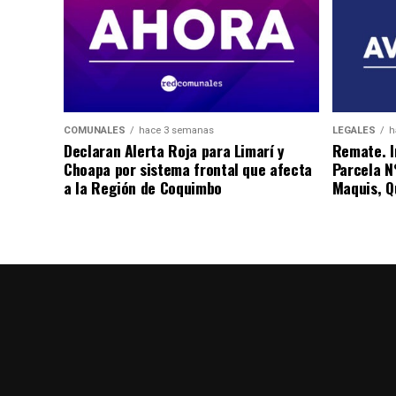
COMUNALES
hace 3 semanas
LEGALES
h
Declaran Alerta Roja para Limarí y
Remate. I
Choapa por sistema frontal que afecta
Parcela N
a la Región de Coquimbo
Maquis, Qu