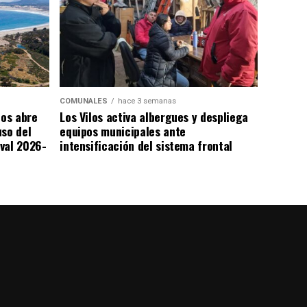
COMUNALES
hace 3 semanas
los abre
Los Vilos activa albergues y despliega
uso del
equipos municipales ante
val 2026-
intensificación del sistema frontal