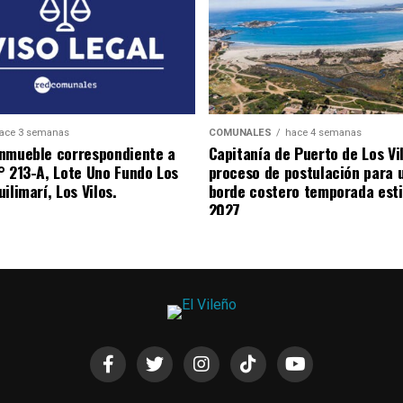
ace 3 semanas
COMUNALES
hace 4 semanas
nmueble correspondiente a
Capitanía de Puerto de Los Vi
° 213-A, Lote Uno Fundo Los
proceso de postulación para 
ilimarí, Los Vilos.
borde costero temporada esti
2027