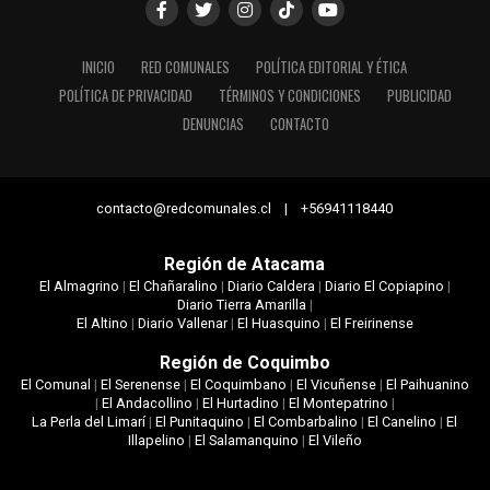
INICIO
RED COMUNALES
POLÍTICA EDITORIAL Y ÉTICA
POLÍTICA DE PRIVACIDAD
TÉRMINOS Y CONDICIONES
PUBLICIDAD
DENUNCIAS
CONTACTO
contacto@redcomunales.cl | +56941118440
Región de Atacama
El Almagrino
|
El Chañaralino
|
Diario Caldera
|
Diario El Copiapino
|
Diario Tierra Amarilla
|
El Altino
|
Diario Vallenar
|
El Huasquino
|
El Freirinense
Región de Coquimbo
El Comunal
|
El Serenense
|
El Coquimbano
|
El Vicuñense
|
El Paihuanino
|
El Andacollino
|
El Hurtadino
|
El Montepatrino
|
La Perla del Limarí
|
El Punitaquino
|
El Combarbalino
|
El Canelino
|
El
Illapelino
|
El Salamanquino
|
El Vileño