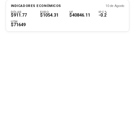
INDICADORES ECONÓMICOS
10 de Agosto
DÓLAR
EURO
UF
IPC %
$911.77
$1054.31
$40846.11
-0.2
UTM
$71649