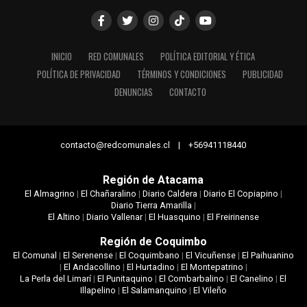
INICIO
RED COMUNALES
POLÍTICA EDITORIAL Y ÉTICA
POLÍTICA DE PRIVACIDAD
TÉRMINOS Y CONDICIONES
PUBLICIDAD
DENUNCIAS
CONTACTO
contacto@redcomunales.cl | +56941118440
Región de Atacama
El Almagrino
|
El Chañaralino
|
Diario Caldera
|
Diario El Copiapino
|
Diario Tierra Amarilla
|
El Altino
|
Diario Vallenar
|
El Huasquino
|
El Freirinense
Región de Coquimbo
El Comunal
|
El Serenense
|
El Coquimbano
|
El Vicuñense
|
El Paihuanino
|
El Andacollino
|
El Hurtadino
|
El Montepatrino
|
La Perla del Limarí
|
El Punitaquino
|
El Combarbalino
|
El Canelino
|
El
Illapelino
|
El Salamanquino
|
El Vileño