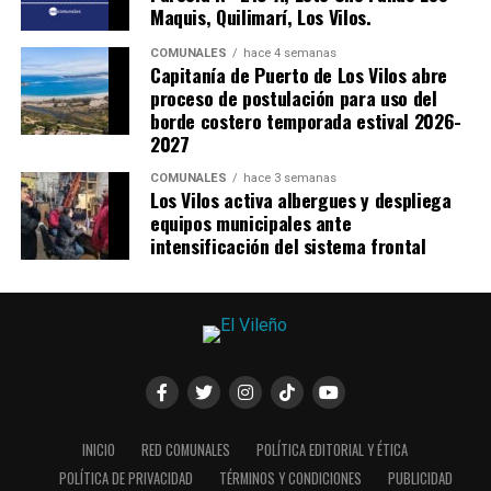
Maquis, Quilimarí, Los Vilos.
COMUNALES
hace 4 semanas
Capitanía de Puerto de Los Vilos abre
proceso de postulación para uso del
borde costero temporada estival 2026-
2027
COMUNALES
hace 3 semanas
Los Vilos activa albergues y despliega
equipos municipales ante
intensificación del sistema frontal
INICIO
RED COMUNALES
POLÍTICA EDITORIAL Y ÉTICA
POLÍTICA DE PRIVACIDAD
TÉRMINOS Y CONDICIONES
PUBLICIDAD