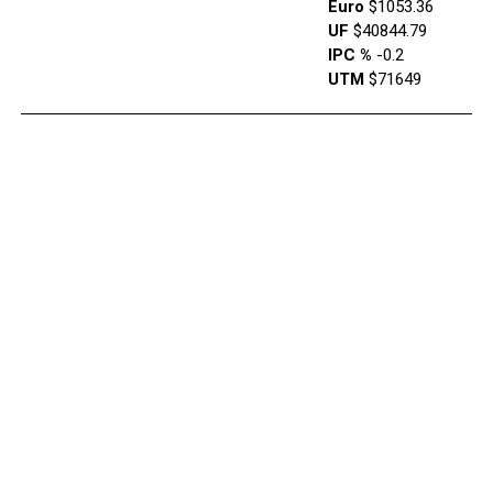
Euro
$1053.36
UF
$40844.79
IPC %
-0.2
UTM
$71649