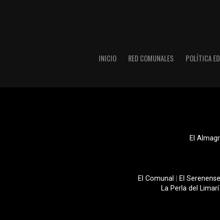
INICIO
RED COMUNALES
POLÍTICA ED
El Almagr
El Comunal
|
El Serenens
La Perla del Limarí