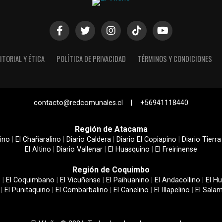
ITORIAL Y ÉTICA
POLÍTICA DE PRIVACIDAD
TÉRMINOS Y CONDICIONES
contacto@redcomunales.cl | +56941118440
Región de Atacama
ino
|
El Chañaralino
|
Diario Caldera
|
Diario El Copiapino
|
Diario Tierra
El Altino
|
Diario Vallenar
|
El Huasquino
|
El Freirinense
Región de Coquimbo
e
|
El Coquimbano
|
El Vicuñense
|
El Paihuanino
|
El Andacollino
|
El Hu
|
El Punitaquino
|
El Combarbalino
|
El Canelino
|
El Illapelino
|
El Sala