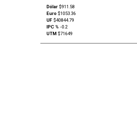
Dólar
$911.58
Euro
$1053.36
UF
$40844.79
IPC %
-0.2
UTM
$71649